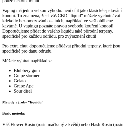
pouze několik minut.
Vaping má jednu velkou výhodu: není cítit jako klasické spalování
konopí. To znamená, že si váš CBD “liquid” můžete vychutnávat
kdekoliv bez omezování ostatních, například ve vaší oblíbené
kavárně. U vapingu poznáte pravou svobodu kouření konopí!
Doporučujeme přidat do vašeho liquidu také přírodní terpeny,
specifické pro každou odrůdu, pro zvýraznění chuti!
Pro extra chuť doporučujeme přidávat přírodní terpeny, které jsou
specifické pro danu odrudu.
Můžete vybírat například z:
Blubbery gum
Grape stormer
Gelato
Grape Ape
Sour disel
Metody výroby “liquidu”
Basic metoda:
Váš Flower Rosin (rosin mačkaný z květů) nebo Hash Rosin (rosin