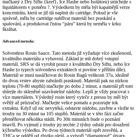
mačkaný z Dry Siftu {keef}, Ice Hashe nebo Isolátoru) smíchejte s
liquidátorem v poměru ?. Výsledkem by měla být kapalnější verze
koncentrátu, která se již dá naplnit do catridge. Pokud je vše
správně, měla by cartridge nahřívat materiál bez praskání a
spalování, a produkovat čistou “páru” která by neměla v krku
škrábat.
Advanced metoda:
Solventless Rosin Sauce. Tato metoda již vyžaduje více zkušeností,
kvalitního materiálu a vybavení. Základ je mít dobrý vstupní
materiál. SRS se dá vyrobit pouze z kvalitního Dry Siftu, nebo Ice
Hashe (o typech solventless extraktech si povíme v příštím díle).
Materiál se musí nasáčkovat do Rosin Bagů velikosti 37u, ideálně
do dvou vrstev abyste zabránili prasknutí. Materiál pak na nízkou
teplotu (70-80 stupňů) mačkejte po dobu 2 minut, a materiál při tom
sbírejte do skleněné uzavíratelné nádoby. Lepší je vždy pracovat s
více materiálem. Výsledný rosin který vyteče z pressu by měl být
světlý až průzračný. Mačkejte velice pomalu a pozorujte tok
extraktu. Když už nic nevytéká, odstavte nádobu, zavřete a vložte to
trouby na 30 minut na 105 stupňů. Materiál se v této fázi začne
přeměňovat několika stádii. Po 30ti minutách bude o poznání
tmavší. Po vyjmutí z trouby jej nechte 2 týdny odstát pro dosažení
kýženého výsledku. Po dvou týdnech materiál opět zesvětlá, a
THCa se oddělí od zbytku olejů, a vytvoří “diamantové” útvary,