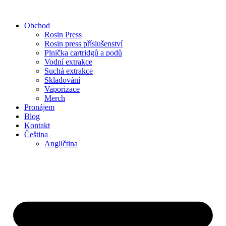
Přejít
k
Obchod
obsahu
Rosin Press
Rosin press příslušenství
Plnička cartridgů a podů
Vodní extrakce
Suchá extrakce
Skladování
Vaporizace
Merch
Pronájem
Blog
Kontakt
Čeština
Angličtina