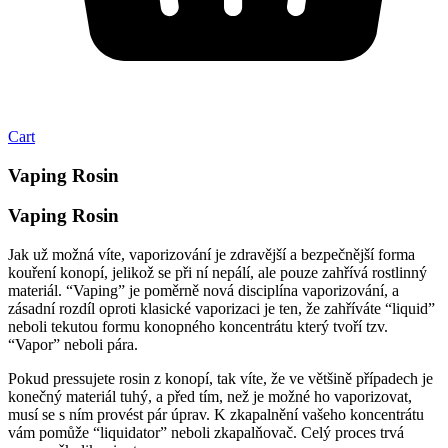
Cart
Vaping Rosin
Vaping Rosin
Jak už možná víte, vaporizování je zdravější a bezpečnější forma
kouření konopí, jelikož se při ní nepálí, ale pouze zahřívá rostlinný
materiál. “Vaping” je poměrně nová disciplína vaporizování, a
zásadní rozdíl oproti klasické vaporizaci je ten, že zahříváte “liquid”
neboli tekutou formu konopného koncentrátu který tvoří tzv.
“Vapor” neboli pára.
Pokud pressujete rosin z konopí, tak víte, že ve většině případech je
konečný materiál tuhý, a před tím, než je možné ho vaporizovat,
musí se s ním provést pár úprav. K zkapalnění vašeho koncentrátu
vám pomůže “liquidator” neboli zkapalňovač. Celý proces trvá